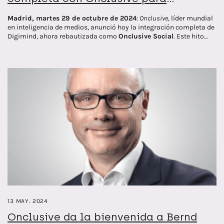
transformar la inteligencia de medios
Madrid, martes 29 de octubre de 2024
:
Onclusive
, líder mundial
a nivel global
en inteligencia de medios, anunció hoy la integración completa de
Digimind, ahora rebautizada como
Onclusive Social
. Este hito
representa una mejora significativa en la capacidad de Onclusive
para proporcionar soluciones integrales de monitoreo y análisis
de medios a clientes de todo el mundo.
13 MAY. 2024
Onclusive da la bienvenida a Bernd