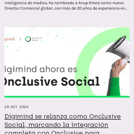
inteligencia de medios, ha nombrado a Anup Khera como nuevo
Director Comercial global, con más de 20 años de experiencia en
ventas en mercados internacionales dentro del sector del software.
Su trayectoria profesional incluye tanto empresas que cotizan en
bolsa como Salesforce y DotDigital, como scale-ups de alto
crecimiento, entre ellas Haiilo, Cheetah Digital y Attentive, la
plataforma de SMS y correo electrónico impulsada por IA, donde
ocupaba recientemente el cargo de Vicepresidente y Director
General Internacional.
29 OCT. 2024
Digimind se relanza como Onclusive
Social, marcando la integración
completa con Onclusive para