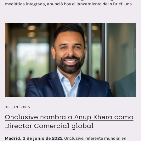
mediática integrada, anunció hoy el lanzamiento de In Brief, una
función impulsada por inteligencia artificial ahora disponible
dentro de sus soluciones de monitoreo de medios en Europa. In
Brief transforma la forma en que los profesionales de relaciones
públicas y comunicación entienden y actúan sobre la cobertura
mediática, ofreciendo inteligencia concisa y accionable a partir de
grandes volúmenes de contenido en segundos.
03 JUN. 2025
Onclusive nombra a Anup Khera como
Director Comercial global
Madrid, 3 de junio de 2025.
Onclusive, referente mundial en