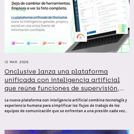
12 MAR. 2026
Onclusive lanza una plataforma
unificada con inteligencia artificial
que reúne funciones de supervisión,
medición y flujo de trabajo en una
La nueva plataforma con inteligencia artificial combina tecnología y
única experiencia conectada
experiencia humana para simplificar los flujos de trabajo de los
equipos de comunicación que se enfrentan a una presión cada vez
mayor para demostrar su impacto comercial